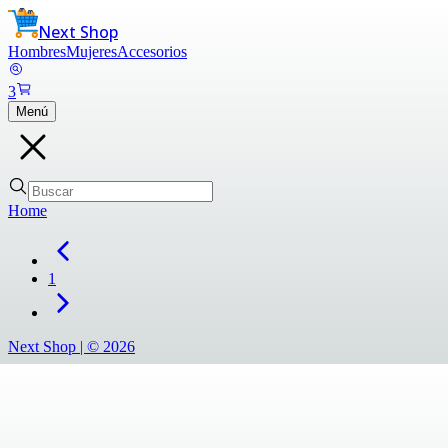
Next Shop
Hombres
Mujeres
Accesorios
3
Menú
Home
1
Next Shop |
©
2026