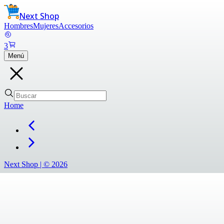
Next Shop
Hombres
Mujeres
Accesorios
3
Menú
Home
Next Shop |
©
2026