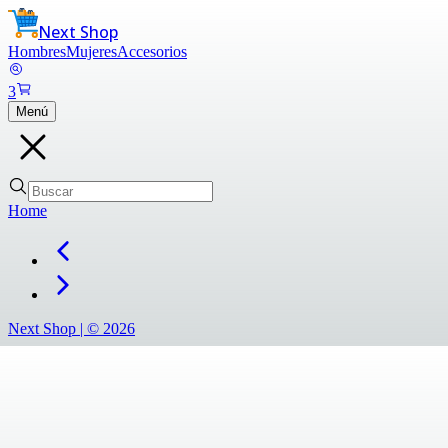
Next Shop
Hombres
Mujeres
Accesorios
3
Menú
Home
Next Shop |
©
2026