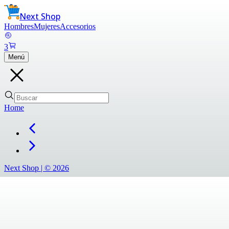
Next Shop
Hombres
Mujeres
Accesorios
3
Menú
Home
Next Shop |
©
2026