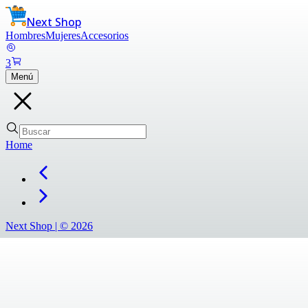
Next Shop
Hombres
Mujeres
Accesorios
3
Menú
Home
Next Shop |
©
2026