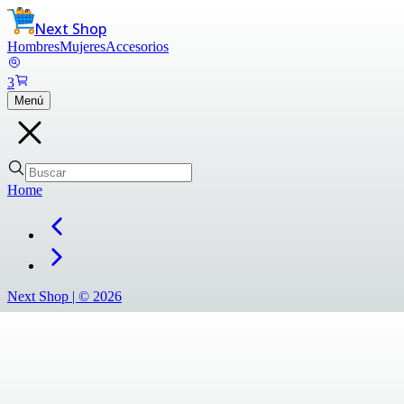
Next Shop
Hombres
Mujeres
Accesorios
3
Menú
Home
Next Shop |
©
2026