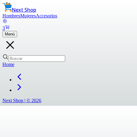
Next Shop
Hombres
Mujeres
Accesorios
3
Menú
Home
Next Shop |
©
2026