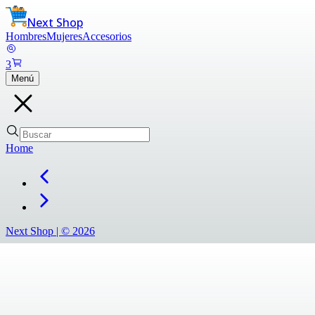
Next Shop
Hombres
Mujeres
Accesorios
3
Menú
Home
Next Shop |
©
2026