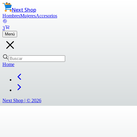
Next Shop
Hombres
Mujeres
Accesorios
3
Menú
Home
Next Shop |
©
2026