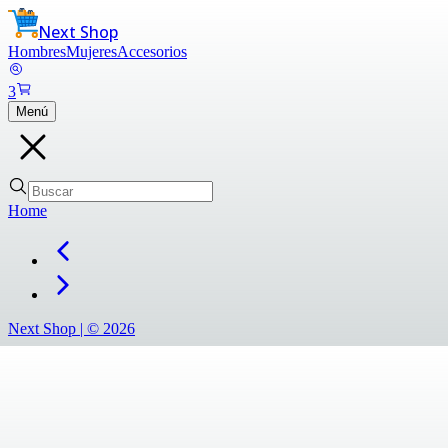
Next Shop
Hombres
Mujeres
Accesorios
3
Menú
Home
Next Shop |
©
2026