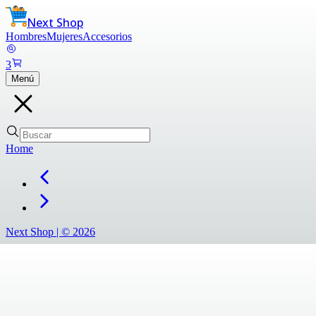
Next Shop
Hombres
Mujeres
Accesorios
3
Menú
Home
Next Shop |
©
2026