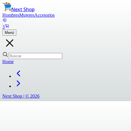
Next Shop
Hombres
Mujeres
Accesorios
3
Menú
Home
Next Shop |
©
2026